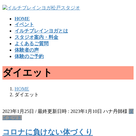
コ
ナ
ン
ビ
HOME
テ
ゲ
イベント
ン
ー
イルチブレインヨガとは
ツ
シ
スタジオ案内・料金
へ
ョ
よくあるご質問
ス
ン
体験者の声
キ
に
体験のご予約
ッ
移
プ
動
ダイエット
HOME
ダイエット
2023年1月25日
/ 最終更新日時 :
2023年1月10日
ハナ丹師様
ダ
イエット
コロナに負けない体づくり