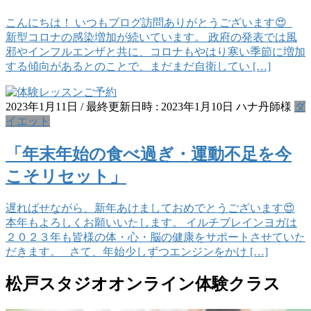
こんにちは！ いつもブログ訪問ありがとうございます😍
新型コロナの感染増加が続いています。 政府の発表では風
邪やインフルエンザと共に、コロナもやはり寒い季節に増加
する傾向があるとのことで、まだまだ自衛してい […]
2023年1月11日
/ 最終更新日時 :
2023年1月10日
ハナ丹師様
ダ
イエット
「年末年始の食べ過ぎ・運動不足を今
こそリセット」
遅ればせながら、新年あけましておめでとうございます😍
本年もよろしくお願いいたします。 イルチブレインヨガは
２０２３年も皆様の体・心・脳の健康をサポートさせていた
だきます。 さて、年始少しずつエンジンをかけ […]
松戸スタジオオンライン体験クラス