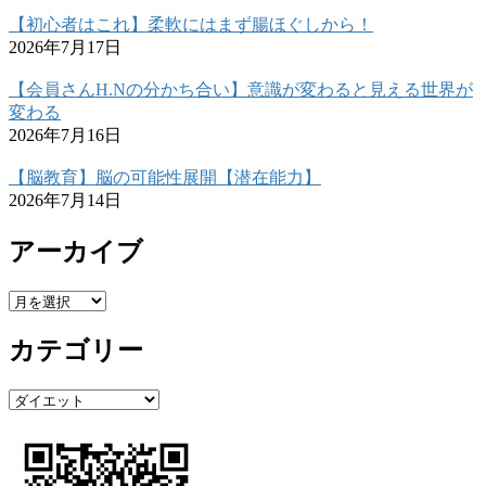
【初心者はこれ】柔軟にはまず腸ほぐしから！
2026年7月17日
【会員さんH.Nの分かち合い】意識が変わると見える世界が
変わる
2026年7月16日
【脳教育】脳の可能性展開【潜在能力】
2026年7月14日
アーカイブ
ア
ー
カテゴリー
カ
イ
ブ
カ
テ
ゴ
リ